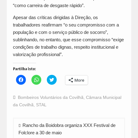
“como carreira de desgaste rápido”.
Apesar das críticas dirigidas à Direção, os
trabalhadores reafirmam “o seu compromisso com a
população e com o serviço público de socorro”,
sublinhando, no entanto, que esse compromisso “exige
condições de trabalho dignas, respeito institucional e
valorização profissional”.
Partilha isto:
Click
Click
Click
More
to
to
to
share
share
share
on
on
on
Facebook
WhatsApp
Twitter
Bombeiros Voluntários da Covilhã
,
Câmara Municipal
(Opens
(Opens
(Opens
in
in
in
da Covilhã
,
STAL
new
new
new
window)
window)
window)
Navegação
Rancho da Boidobra organiza XXX Festival de
de
Folclore a 30 de maio