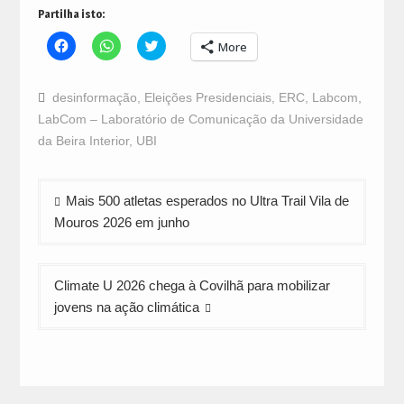
Partilha isto:
Click
Click
Click
More
to
to
to
share
share
share
on
on
on
Facebook
WhatsApp
Twitter
desinformação
,
Eleições Presidenciais
,
ERC
,
Labcom
,
(Opens
(Opens
(Opens
in
in
in
LabCom – Laboratório de Comunicação da Universidade
new
new
new
window)
window)
window)
da Beira Interior
,
UBI
Navegação
Mais 500 atletas esperados no Ultra Trail Vila de
de
Mouros 2026 em junho
artigos
Climate U 2026 chega à Covilhã para mobilizar
jovens na ação climática