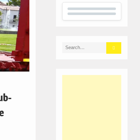
Search
for:
ub-
e