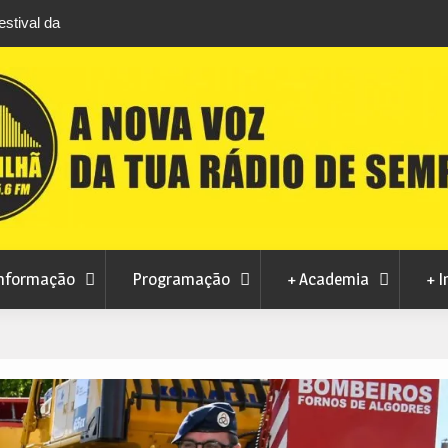
stival da
Feira Terras do Lince prepara futuro após edi
levou milhares de visitantes a Penamacor
nformação
Programação
+ Academia
+ I