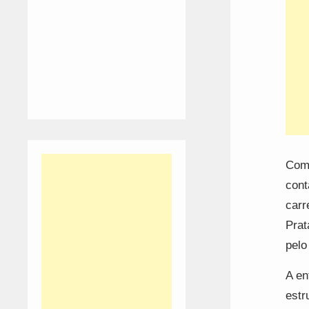
Com 
cont
carr
Prat
pelo
A en
estr