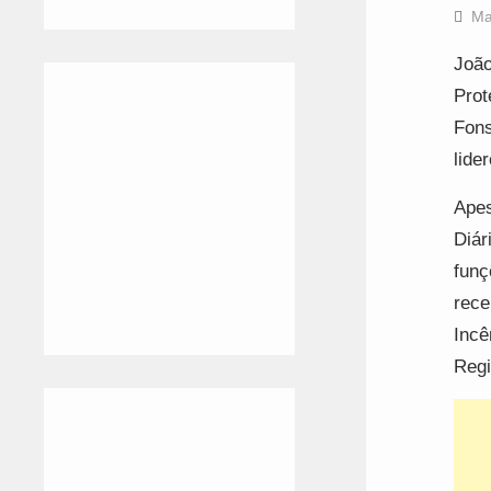
Ma
João
Prot
Fons
lide
Apes
Diár
funç
rece
Incê
Regi