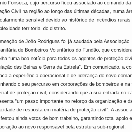
nio Fonseca, cujo percurso ficou associado ao comando da
eção Civil na região ao longo das últimas décadas, numa ár
icularmente sensível devido ao histórico de incêndios rurais
lexidade territorial do distrito.
meação de João Rodrigues foi já saudada pela Associação
nitária de Bombeiros Voluntários do Fundão, que considera
lha “uma boa notícia para todos os agentes de proteção civi
lação das Beiras e Serra da Estrela”. Em comunicado, a c
aca a experiência operacional e de liderança do novo coma
inhando o seu percurso em corporações de bombeiros e na 
cial de proteção civil, considerando que a sua entrada no c
esenta “um passo importante no reforço da organização e d
cidade de resposta em matéria de proteção civil”. A associ
festou ainda votos de bom trabalho, garantindo total apoio e
boração ao novo responsável pela estrutura sub-regional.