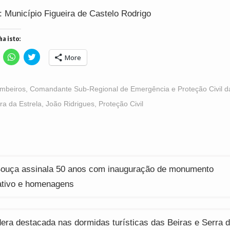
: Município Figueira de Castelo Rodrigo
ha isto:
lick
Click
Click
More
o
to
to
hare
share
share
n
on
on
acebook
WhatsApp
Twitter
Opens
(Opens
(Opens
mbeiros
,
Comandante Sub-Regional de Emergência e Proteção Civil d
n
in
in
ew
new
new
ra da Estrela
,
João Ridrigues
,
Proteção Civil
indow)
window)
window)
ção
uça assinala 50 anos com inauguração de monumento
tivo e homenagens
dera destacada nas dormidas turísticas das Beiras e Serra 