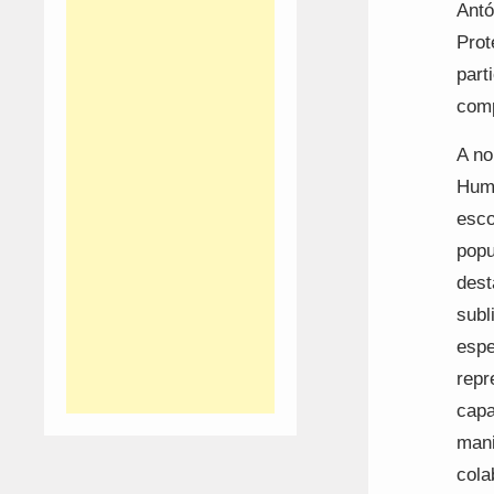
Antó
Prot
part
comp
A no
Huma
esco
popu
dest
subl
espe
repr
capa
mani
cola