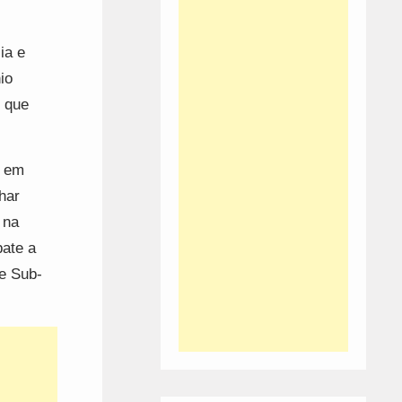
ia e
io
, que
a em
har
 na
ate a
te Sub-