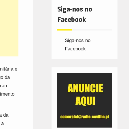
Siga-nos no
Facebook
Siga-nos no
Facebook
itária e
go da
Grau
cimento
a da
 a