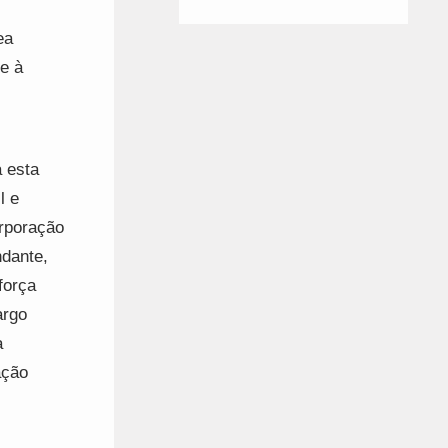
ea
 e à
 esta
l e
orporação
ndante,
força
argo
a
ação