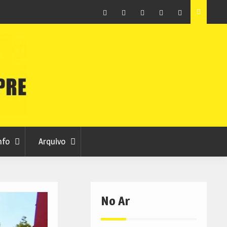
ção que
Covilhã avança com a desmaterialização do Arquivo
Municipal
Facebook
Instagram
Twitter
RSS
No
RCC
RCC
Ar
nfo
Arquivo
No Ar