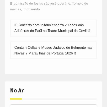
Facebook
WhatsApp
Twitter
comissão de festas são josé operário
,
Torneio de
(Opens
(Opens
(Opens
in
in
in
malhas
,
Tortosendo
new
new
new
window)
window)
window)
Navegação
Concerto comunitário encerra 20 anos das
de
Adufeiras do Paúl no Teatro Municipal da Covilhã
artigos
Centum Cellas e Museu Judaico de Belmonte nas
Novas 7 Maravilhas de Portugal 2026
No Ar