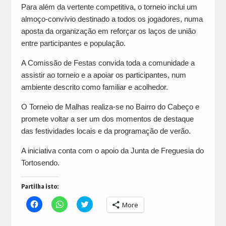
Para além da vertente competitiva, o torneio inclui um
almoço-convívio destinado a todos os jogadores, numa
aposta da organização em reforçar os laços de união
entre participantes e população.
A Comissão de Festas convida toda a comunidade a
assistir ao torneio e a apoiar os participantes, num
ambiente descrito como familiar e acolhedor.
O Torneio de Malhas realiza-se no Bairro do Cabeço e
promete voltar a ser um dos momentos de destaque
das festividades locais e da programação de verão.
A iniciativa conta com o apoio da Junta de Freguesia do
Tortosendo.
Partilha isto:
Click
Click
Click
More
to
to
to
share
share
share
on
on
on