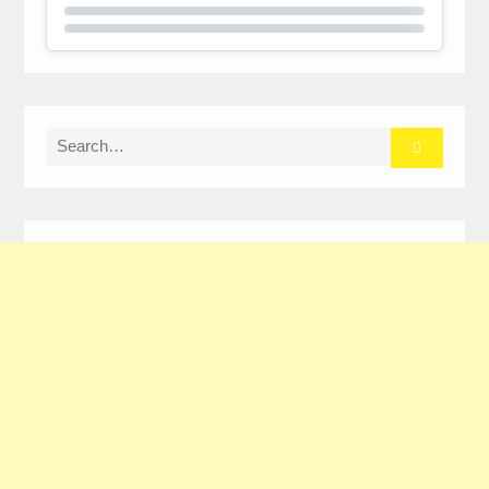
Search
for: