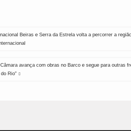
indow)
window)
window)
ção
nacional Beiras e Serra da Estrela volta a percorrer a regi
nternacional
 Câmara avança com obras no Barco e segue para outras fr
 do Rio”