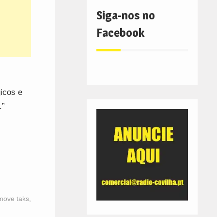
Siga-nos no
Facebook
gicos e
.”
ove taks
,