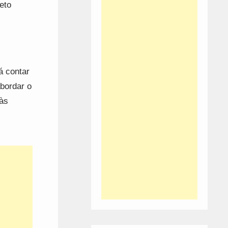
eto
á contar
abordar o
às