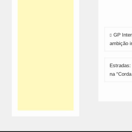
w
Navega
GP Inter
de
ambição i
artigos
Estradas:
na “Corda