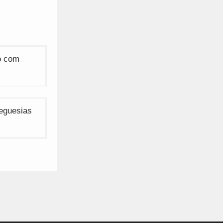
ão com
eguesias