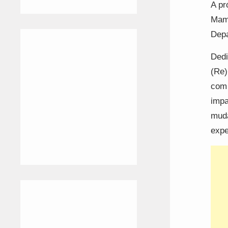
A pr
Mama
Depa
Dedi
(Re)
com 
impa
muda
expe