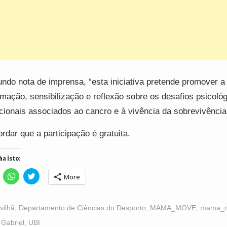
ndo nota de imprensa, “esta iniciativa pretende promover a
rmação, sensibilização e reflexão sobre os desafios psicoló
ionais associados ao cancro e à vivência da sobrevivência
rdar que a participação é gratuita.
ha isto:
lick
Click
Click
More
o
to
to
hare
share
share
n
on
on
acebook
WhatsApp
Twitter
Opens
(Opens
(Opens
vilhã
,
Departamento de Ciências do Desporto
,
MAMA_MOVE
,
mama_m
n
in
in
ew
new
new
 Gabriel
,
UBI