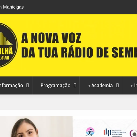
m Manteigas
Verão no Centro Histórico regressa à Covilhã
a ao consumo
agosto com estreia de Minta&The Brook Trou
nformação
Programação
+ Academia
+ I