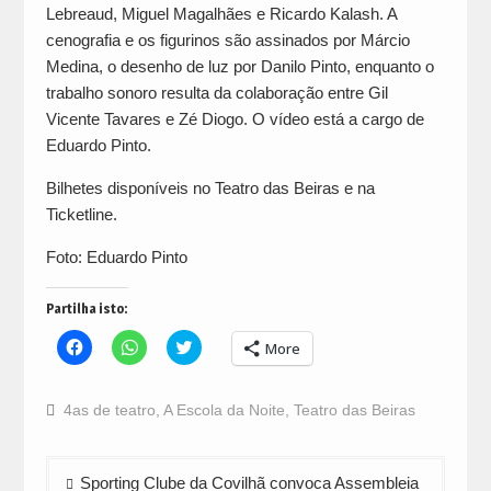
Lebreaud, Miguel Magalhães e Ricardo Kalash. A
cenografia e os figurinos são assinados por Márcio
Medina, o desenho de luz por Danilo Pinto, enquanto o
trabalho sonoro resulta da colaboração entre Gil
Vicente Tavares e Zé Diogo. O vídeo está a cargo de
Eduardo Pinto.
Bilhetes disponíveis no Teatro das Beiras e na
Ticketline.
Foto: Eduardo Pinto
Partilha isto:
Click
Click
Click
More
to
to
to
share
share
share
on
on
on
Facebook
WhatsApp
Twitter
4as de teatro
,
A Escola da Noite
,
Teatro das Beiras
(Opens
(Opens
(Opens
in
in
in
new
new
new
window)
window)
window)
Navegação
Sporting Clube da Covilhã convoca Assembleia