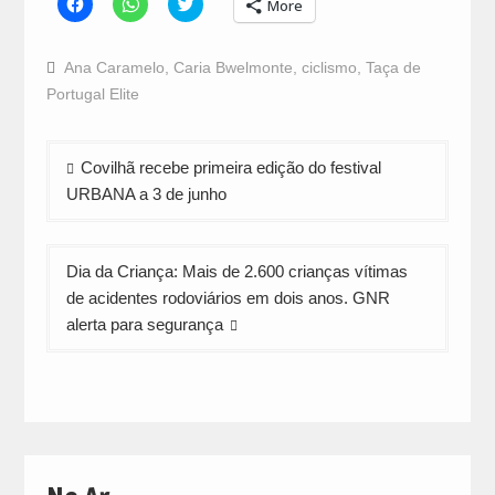
Click
Click
Click
More
to
to
to
share
share
share
on
on
on
Facebook
WhatsApp
Twitter
Ana Caramelo
,
Caria Bwelmonte
,
ciclismo
,
Taça de
(Opens
(Opens
(Opens
in
in
in
Portugal Elite
new
new
new
window)
window)
window)
Navegação
Covilhã recebe primeira edição do festival
de
URBANA a 3 de junho
artigos
Dia da Criança: Mais de 2.600 crianças vítimas
de acidentes rodoviários em dois anos. GNR
alerta para segurança