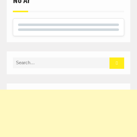
No Ar
Search
for: