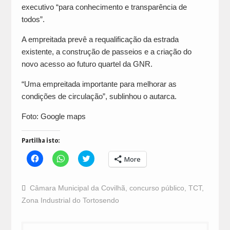
executivo “para conhecimento e transparência de
todos”.
A empreitada prevê a requalificação da estrada
existente, a construção de passeios e a criação do
novo acesso ao futuro quartel da GNR.
“Uma empreitada importante para melhorar as
condições de circulação”, sublinhou o autarca.
Foto: Google maps
Partilha isto:
Click
Click
Click
More
to
to
to
share
share
share
on
on
on
Facebook
WhatsApp
Twitter
Câmara Municipal da Covilhã
,
concurso público
,
TCT
,
(Opens
(Opens
(Opens
in
in
in
Zona Industrial do Tortosendo
new
new
new
window)
window)
window)
Navegação