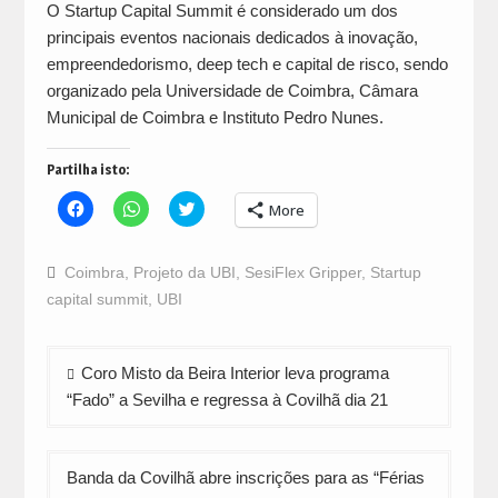
O Startup Capital Summit é considerado um dos
principais eventos nacionais dedicados à inovação,
empreendedorismo, deep tech e capital de risco, sendo
organizado pela Universidade de Coimbra, Câmara
Municipal de Coimbra e Instituto Pedro Nunes.
Partilha isto:
Click
Click
Click
More
to
to
to
share
share
share
on
on
on
Facebook
WhatsApp
Twitter
Coimbra
,
Projeto da UBI
,
SesiFlex Gripper
,
Startup
(Opens
(Opens
(Opens
in
in
in
capital summit
,
UBI
new
new
new
window)
window)
window)
Navegação
Coro Misto da Beira Interior leva programa
de
“Fado” a Sevilha e regressa à Covilhã dia 21
artigos
Banda da Covilhã abre inscrições para as “Férias