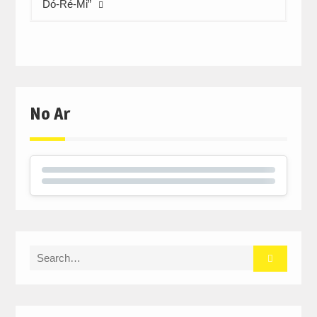
Dó-Ré-Mi”
No Ar
Search
for: