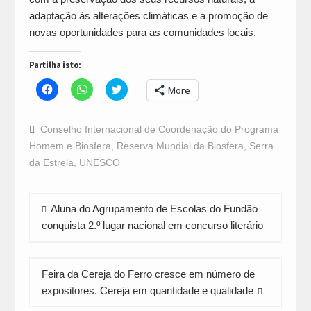
adaptação às alterações climáticas e a promoção de
novas oportunidades para as comunidades locais.
Partilha isto:
Click
Click
Click
More
to
to
to
share
share
share
on
on
on
Facebook
WhatsApp
Twitter
Conselho Internacional de Coordenação do Programa
(Opens
(Opens
(Opens
in
in
in
Homem e Biosfera
,
Reserva Mundial da Biosfera
,
Serra
new
new
new
window)
window)
window)
da Estrela
,
UNESCO
Navegação
Aluna do Agrupamento de Escolas do Fundão
de
conquista 2.º lugar nacional em concurso literário
artigos
Feira da Cereja do Ferro cresce em número de
expositores. Cereja em quantidade e qualidade