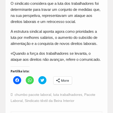
O sindicato considera que a luta dos trabalhadores foi
determinante para travar um conjunto de medidas que,
na sua perspetiva, representavam um ataque aos
direitos laborais e um retrocesso social.
A estrutura sindical aponta agora como prioridades a
luta por melhores salários, o aumento do subsídio de
alimentação e a conquista de novos direitos laborais.
«Quando a força dos trabalhadores se levanta, o
ataque aos direitos não avança», refere o comunicado.
Partilha isto:
Click
Click
Click
More
to
to
to
share
share
share
on
on
on
Facebook
WhatsApp
Twitter
chumbo pacote laboral
,
luta trabalhadores
,
Pacote
(Opens
(Opens
(Opens
in
in
in
Laboral
,
Sindicato têxtil da Beira Interior
new
new
new
window)
window)
window)