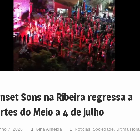
nset Sons na Ribeira regressa a
rtes do Meio a 4 de julho
nho 7, 2026
Gina Almeida
Noticias
,
Sociedade
,
Última Hora