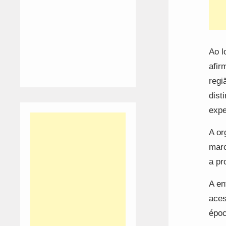
Ao l
afir
regi
dist
expe
A or
marc
a pr
A en
aces
époc