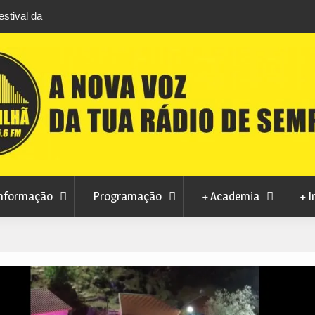
ro após edição que
Covilhã avança com a desmaterialização do 
namacor
Municipal
nformação
Programação
+ Academia
+ I