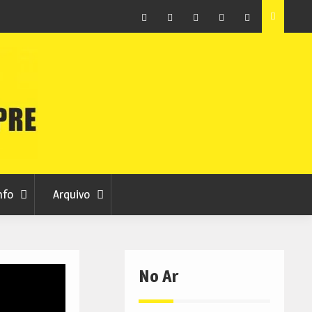
Arquivo
Ferro recebe XXVI Festival de Folclore este sábado
Facebook
Instagram
Twitter
RSS
No
RCC
RCC
Ar
nfo
Arquivo
No Ar