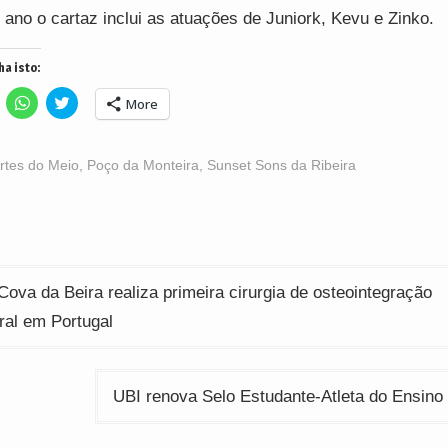
 ano o cartaz inclui as atuações de Juniork, Kevu e Zinko.
ha isto:
lick
Click
Click
More
o
to
to
hare
share
share
n
on
on
acebook
WhatsApp
Twitter
Opens
(Opens
(Opens
rtes do Meio
,
Poço da Monteira
,
Sunset Sons da Ribeira
n
in
in
ew
new
new
indow)
window)
window)
ção
ova da Beira realiza primeira cirurgia de osteointegração
ral em Portugal
UBI renova Selo Estudante-Atleta do Ensino