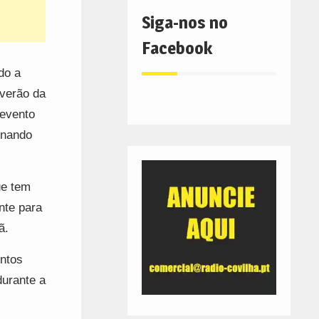
Siga-nos no
Facebook
do a
 verão da
 evento
ionando
ue tem
nte para
ã.
entos
durante a