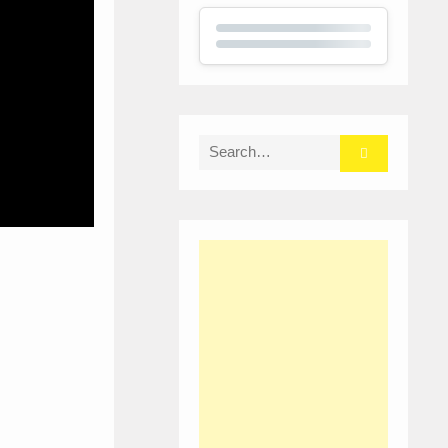
Search
for: