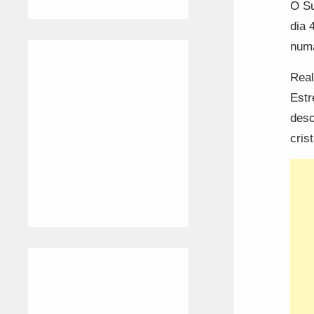
O Su
dia 
numa
Real
Estr
desc
cris