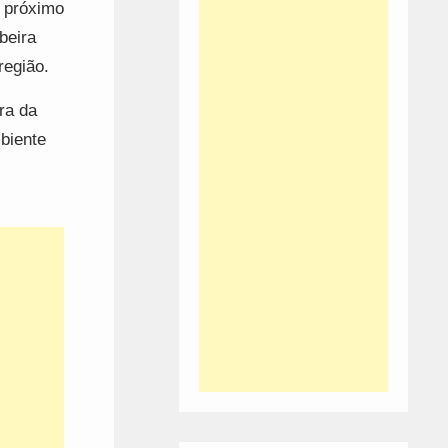
o próximo
beira
região.
ra da
biente