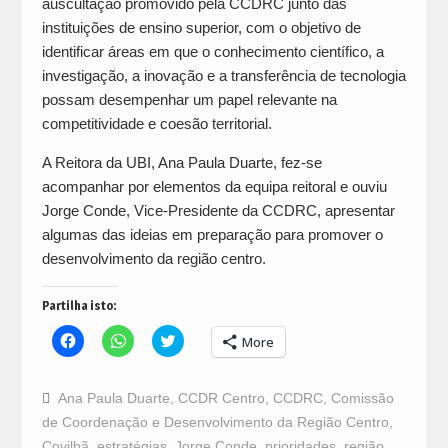
auscultação promovido pela CCDRC junto das
instituições de ensino superior, com o objetivo de
identificar áreas em que o conhecimento científico, a
investigação, a inovação e a transferência de tecnologia
possam desempenhar um papel relevante na
competitividade e coesão territorial.
A Reitora da UBI, Ana Paula Duarte, fez-se
acompanhar por elementos da equipa reitoral e ouviu
Jorge Conde, Vice-Presidente da CCDRC, apresentar
algumas das ideias em preparação para promover o
desenvolvimento da região centro.
Partilha isto:
Click
Click
Click
More
to
to
to
share
share
share
on
on
on
Facebook
WhatsApp
Twitter
Ana Paula Duarte
,
CCDR Centro
,
CCDRC
,
Comissão
(Opens
(Opens
(Opens
in
in
in
de Coordenação e Desenvolvimento da Região Centro
,
new
new
new
window)
window)
window)
Covilhã
,
estratégias
,
Jorge Conde
,
prioridades
,
região