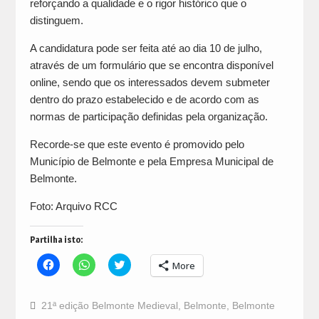
reforçando a qualidade e o rigor histórico que o
distinguem.
A candidatura pode ser feita até ao dia 10 de julho,
através de um formulário que se encontra disponível
online, sendo que os interessados devem submeter
dentro do prazo estabelecido e de acordo com as
normas de participação definidas pela organização.
Recorde-se que este evento é promovido pelo
Município de Belmonte e pela Empresa Municipal de
Belmonte.
Foto: Arquivo RCC
Partilha isto:
Click
Click
Click
More
to
to
to
share
share
share
on
on
on
Facebook
WhatsApp
Twitter
21ª edição Belmonte Medieval
,
Belmonte
,
Belmonte
(Opens
(Opens
(Opens
in
in
in