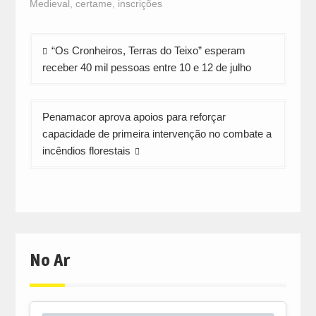
Medieval
,
certame
,
inscrições
new
new
new
window)
window)
window)
Navegação
“Os Cronheiros, Terras do Teixo” esperam
de
receber 40 mil pessoas entre 10 e 12 de julho
artigos
Penamacor aprova apoios para reforçar
capacidade de primeira intervenção no combate a
incêndios florestais
No Ar