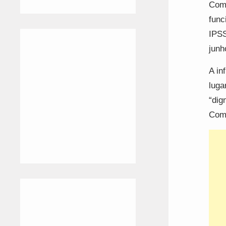
Com 
func
IPSS
junh
A in
luga
“dig
Comu