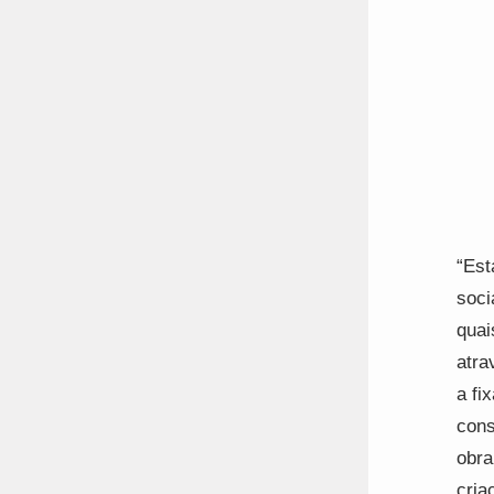
“Est
soci
quai
atra
a fi
cons
obra
cria