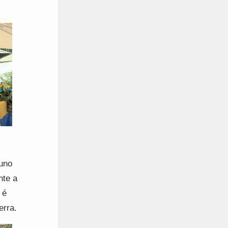
runo
nte a
 é
terra.