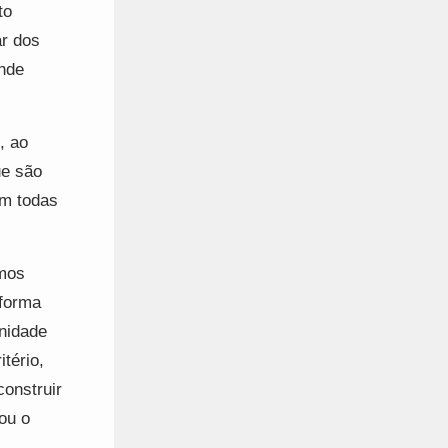
to
r dos
nde
, ao
ue são
em todas
emos
 forma
unidade
tério,
construir
ou o