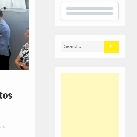
Search
for:
tos
Hora