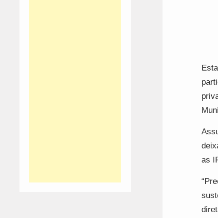
Esta
part
priv
Muni
Assu
deix
as I
“Pre
sust
dire