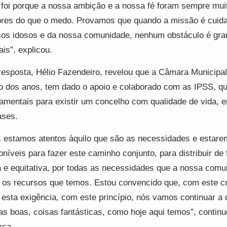
 foi porque a nossa ambição e a nossa fé foram sempre mui
res do que o medo. Provamos que quando a missão é cuida
os idosos e da nossa comunidade, nenhum obstáculo é gra
is”, explicou.
esposta, Hélio Fazendeiro, revelou que a Câmara Municipal
o dos anos, tem dado o apoio e colaborado com as IPSS, q
amentais para existir um concelho com qualidade de vida, 
ases.
 estamos atentos àquilo que são as necessidades e estar
oníveis para fazer este caminho conjunto, para distribuir de
a e equitativa, por todas as necessidades que a nossa com
 os recursos que temos. Estou convencido que, com este cri
esta exigência, com este princípio, nós vamos continuar a 
as boas, coisas fantásticas, como hoje aqui temos”, continu
arca.