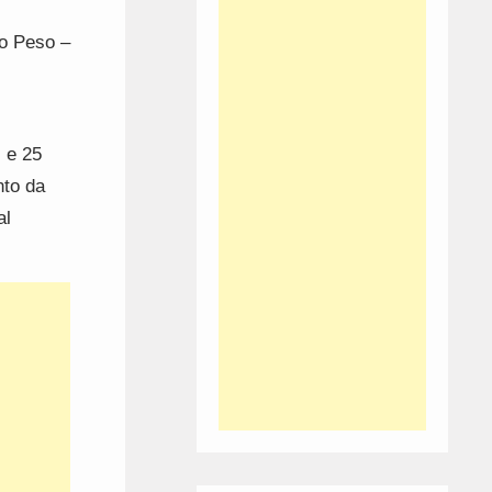
do Peso –
 e 25
nto da
al