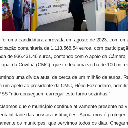
 foi uma candidatura aprovada em agosto de 2023, com um
icipação comunitária de 1.113.568.54 euros, com participaç
ada de 936.431.46 euros, contando com o apoio da Câmara
cipal da Covilhã (CMC), que cedeu uma verba de 100 mil 
mindo uma dívida atual de cerca de um milhão de euros, R
a um apelo ao presidente da CMC, Hélio Fazendeiro, admiti
PSS “não conseguem carregar este fardo sozinhas.”
cisamos que o município continue ativamente presente na v
entabilidade das nossas instituições. Apoiarmos é proteger
tamente os munícipes, que servimos todos os dias. Chegar