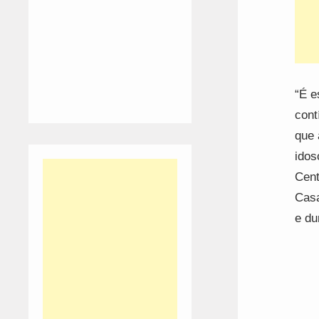
“É e
cont
que 
idos
Cent
Casa
e du