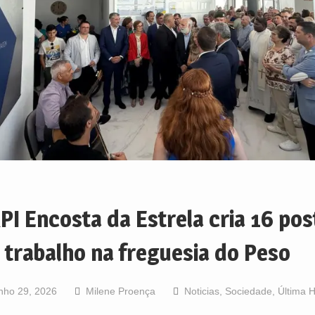
PI Encosta da Estrela cria 16 pos
 trabalho na freguesia do Peso
nho 29, 2026
Milene Proença
Noticias
,
Sociedade
,
Última 