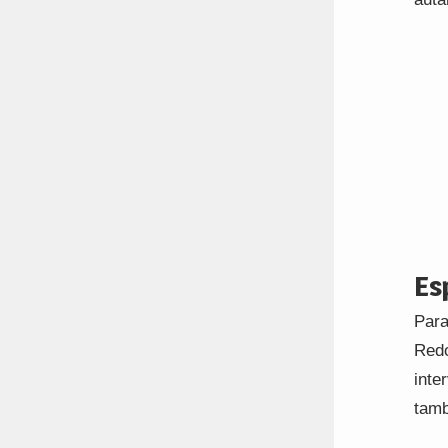
Es
Para
Redo
inte
tamb