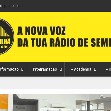
is primeiros
Atletas do Clube de Desportos de Combate 
conquistam três títulos europeus de Brazilian 
nformação
Programação
+ Academia
+ I