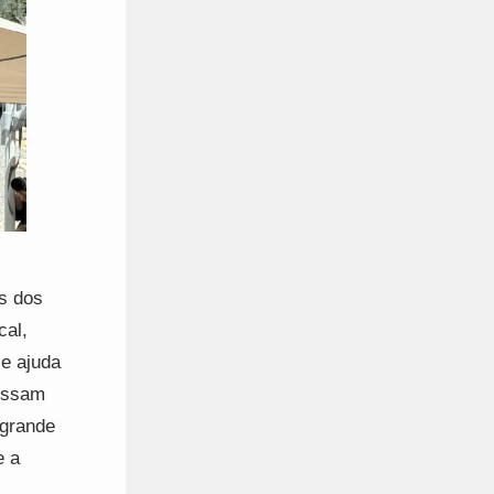
ns dos
cal,
 e ajuda
possam
 grande
e a