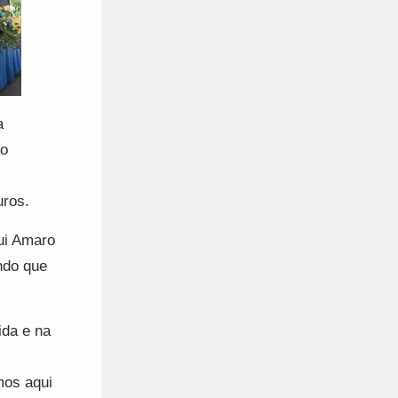
a
ão
euros.
ui Amaro
ndo que
ida e na
mos aqui