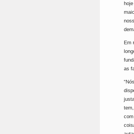
hoje
maio
noss
dema
Em r
long
fund
as f
“Nós
disp
just
tem,
com 
cois
aut