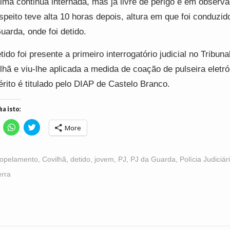
tima continua internada, mas já livre de perigo e em observ
speito teve alta 10 horas depois, altura em que foi conduzid
uarda, onde foi detido.
tido foi presente a primeiro interrogatório judicial no Tribuna
lhã e viu-lhe aplicada a medida de coação de pulseira eletr
érito é titulado pelo DIAP de Castelo Branco.
ha isto:
lick
Click
Click
More
o
to
to
hare
share
share
n
on
on
acebook
WhatsApp
Twitter
Opens
(Opens
(Opens
ropelamento
,
Covilhã
,
detido
,
jovem
,
PJ
,
PJ da Guarda
,
Polícia Judiciár
n
in
in
ew
new
new
erra
indow)
window)
window)