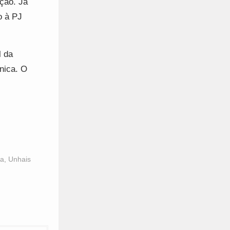
ação. Já
o à PJ
l da
ónica. O
ia
,
Unhais