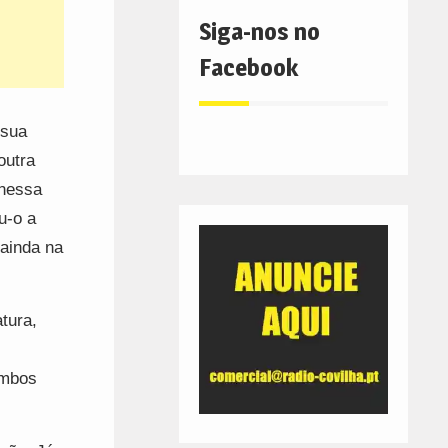
Siga-nos no
Facebook
 sua
outra
 nessa
u-o a
 ainda na
tura,
ambos