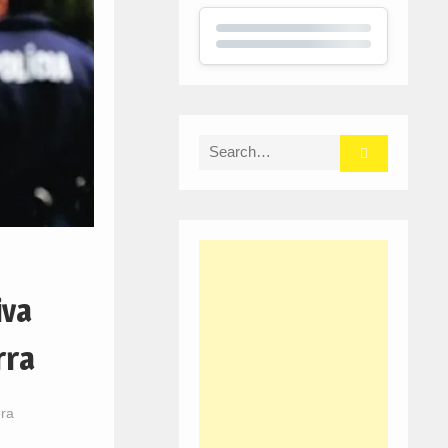
Search
for:
iva
rra
ora