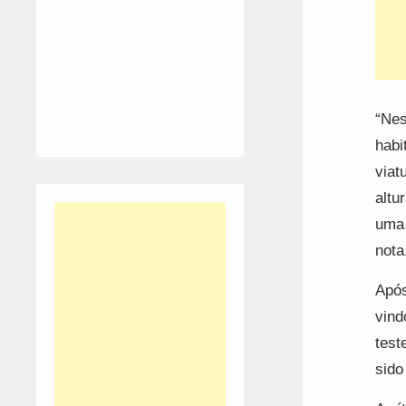
“Nes
habi
viat
altu
uma 
nota
Após
vind
test
sido