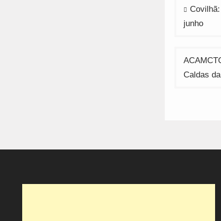
Navega
Covilhã:
de
junho
artigos
ACAMCTO 
Caldas da