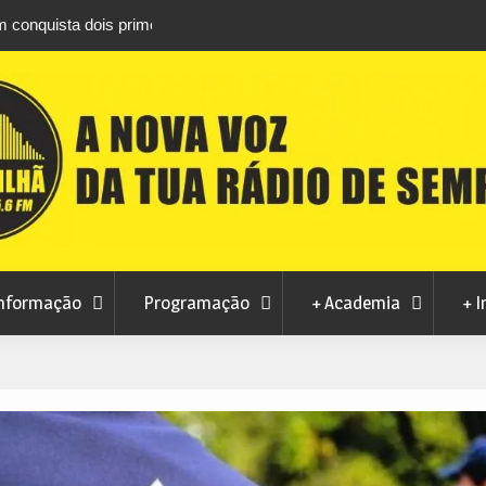
is primeiros
Atletas do Clube de Desportos de Combate 
conquistam três títulos europeus de Brazilian 
nformação
Programação
+ Academia
+ I