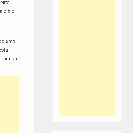
elito,
micídio
 de uma
osta
s com um