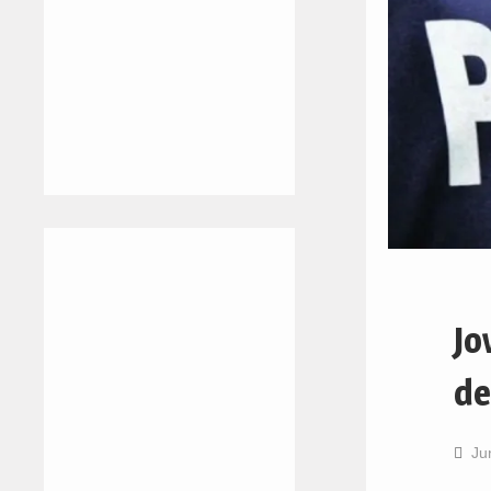
Jo
de
Ju