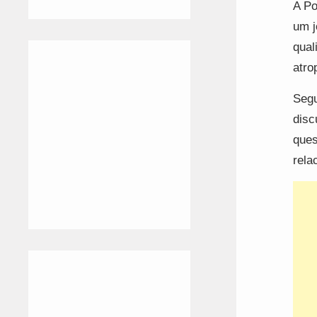
A Po
um j
qual
atro
Segu
disc
ques
rela