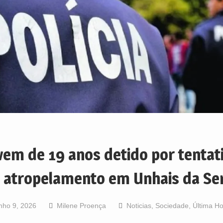
vem de 19 anos detido por tentat
 atropelamento em Unhais da Se
nho 9, 2026
Milene Proença
Noticias
,
Sociedade
,
Última H