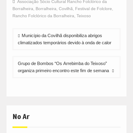
Associação Sócio Cultural Rancho Folclórico da
(Opens
(Opens
(Opens
in
in
in
Borralheira
,
Borralheira
,
Covilhã
,
Festival de Folclore
,
new
new
new
window)
window)
window)
Rancho Folclórico da Borralheira
,
Teixoso
Navegação
Município da Covilhã disponibiliza abrigos
de
climatizados temporários devido à onda de calor
artigos
Grupo de Bombos “Os Arrebimba do Teixoso”
organiza primeiro encontro este fim de semana
No Ar