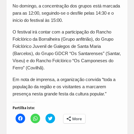
No domingo, a concentração dos grupos está marcada
para as 12:00, seguindo-se o desfile pelas 14:30 e o
início do festival às 15:00.
O festival irá contar com a participação do Rancho
Folclórico da Borralheira (Grupo anfitrião), do Grupo
Folclórico Juvenil de Galegos de Santa Maria
(Barcelos), do Grupo GDCR “Os Santarenses” (Santar,
Viseu) e do Rancho Folclórico “Os Camponeses do
Ferro” (Covilhã).
Em nota de imprensa, a organização convida “toda a
população da região e os visitantes a marcarem
presença nesta grande festa da cultura popular.”
Partilha isto:
Click
Click
Click
More
to
to
to
share
share
share
on
on
on
Facebook
WhatsApp
Twitter