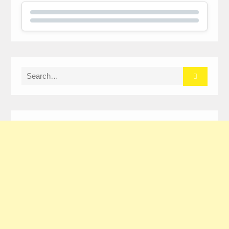
Search
for: