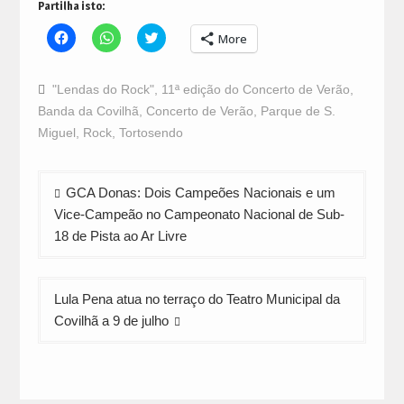
Partilha isto:
Click
Click
Click
More
to
to
to
share
share
share
on
on
on
Facebook
WhatsApp
Twitter
"Lendas do Rock"
,
11ª edição do Concerto de Verão
,
(Opens
(Opens
(Opens
in
in
in
Banda da Covilhã
,
Concerto de Verão
,
Parque de S.
new
new
new
window)
window)
window)
Miguel
,
Rock
,
Tortosendo
Navegação
GCA Donas: Dois Campeões Nacionais e um
de
Vice-Campeão no Campeonato Nacional de Sub-
artigos
18 de Pista ao Ar Livre
Lula Pena atua no terraço do Teatro Municipal da
Covilhã a 9 de julho