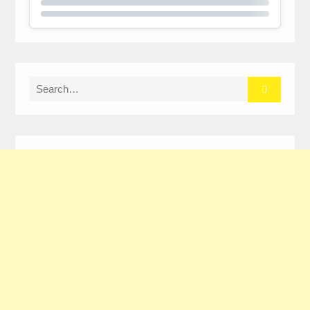
Search
for: