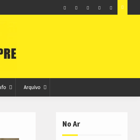
ção que
Covilhã avança com a desmaterialização do Arquivo
Municipal
Facebook
Instagram
Twitter
RSS
No
RCC
RCC
Ar
nfo
Arquivo
No Ar