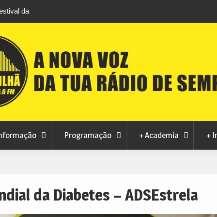
stival da
Feira Terras do Lince prepara futuro após edi
levou milhares de visitantes a Penamacor
nformação
Programação
+ Academia
+ I
ndial da Diabetes – ADSEstrela