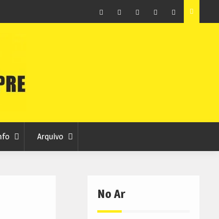
 do
Museu do Queijo de Peraboa integra Rede Portuguesa
de Clubes UNESCO
Facebook
Instagram
Twitter
RSS
No
RCC
RCC
Ar
nfo
Arquivo
No Ar