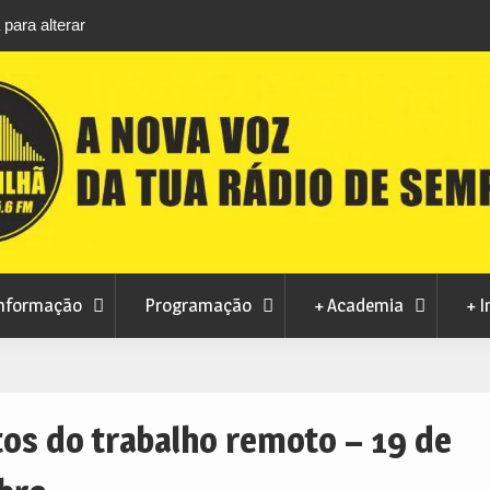
para alterar
Autarquia garante manutenção da ambulância
rtes urbanos
INEM no Fundão
nformação
Programação
+ Academia
+ I
os do trabalho remoto – 19 de