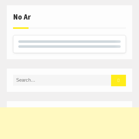
window)
window)
window)
No Ar
Search
for: