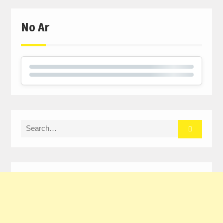
window)
window)
window)
No Ar
Search
for: