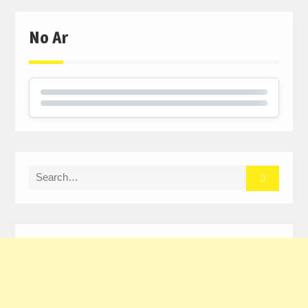
window)
window)
window)
No Ar
Search
for: