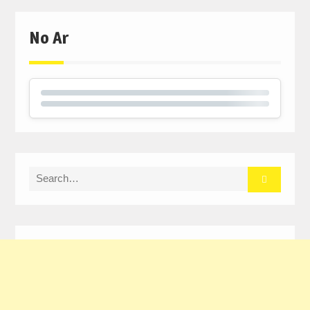
window)
window)
window)
No Ar
Search
for: