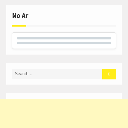
window)
window)
window)
No Ar
Search
for: