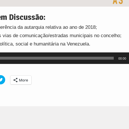
m Discussão:
erência da autarquia relativa ao ano de 2018;
s vias de comunicação/estradas municipais no concelho;
olítica, social e humanitária na Venezuela.
00:00
Click
More
to
e
share
on
tsApp
Twitter
ens
(Opens
in
new
ow)
window)