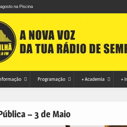
osto na Piscina
CMC rejeita pedido da MoviCovilhã para alterar
contrato de concessão dos transportes urbanos
nformação
Programação
+ Academia
+ I
Pública – 3 de Maio