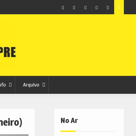
ção que
Covilhã avança com a desmaterialização do Arquivo
Municipal
Facebook
Instagram
Twitter
RSS
No
RCC
RCC
Ar
nfo
Arquivo
No Ar
neiro)