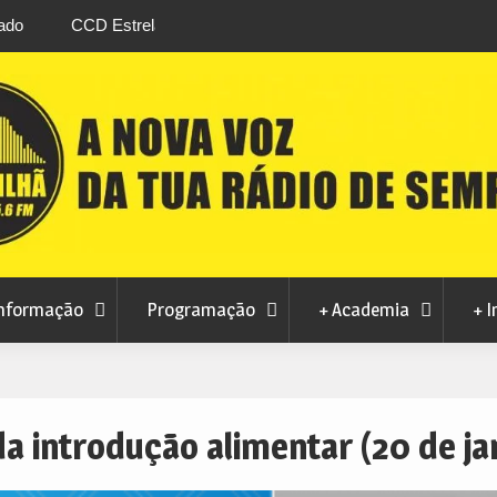
stival da
Feira Terras do Lince prepara futuro após edi
levou milhares de visitantes a Penamacor
nformação
Programação
+ Academia
+ I
da introdução alimentar (20 de ja