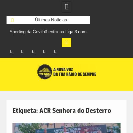
Últimas Notícias
Sporting da Covilhã entra na Liga 3 com
UBI Aeronautics Te
s
vitória por 2-0 frente ao UD Santarém
primeiros lugares
Facebook
Instagram
Twitter
RSS
No
Skip
RCC
RCC
Ar
to
content
Etiqueta:
ACR Senhora do Desterro