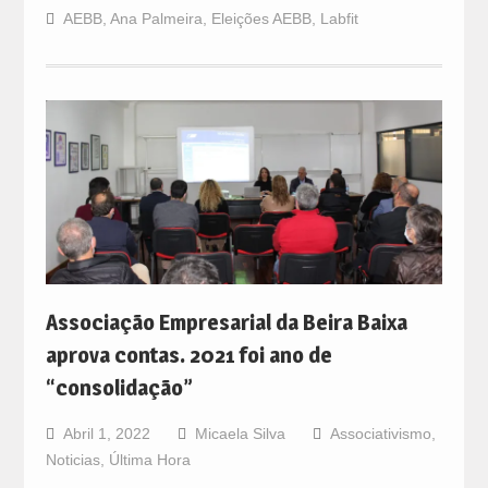
AEBB
,
Ana Palmeira
,
Eleições AEBB
,
Labfit
Associação Empresarial da Beira Baixa
aprova contas. 2021 foi ano de
“consolidação”
Abril 1, 2022
Micaela Silva
Associativismo
,
Noticias
,
Última Hora