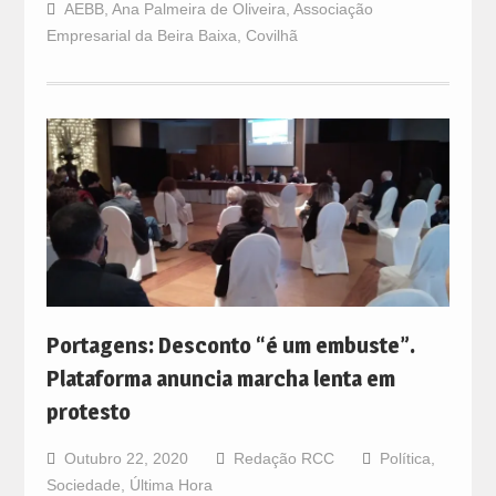
AEBB
,
Ana Palmeira de Oliveira
,
Associação
Empresarial da Beira Baixa
,
Covilhã
Portagens: Desconto “é um embuste”.
Plataforma anuncia marcha lenta em
protesto
Outubro 22, 2020
Redação RCC
Política
,
Sociedade
,
Última Hora