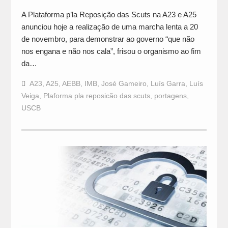
A Plataforma p’la Reposição das Scuts na A23 e A25
anunciou hoje a realização de uma marcha lenta a 20
de novembro, para demonstrar ao governo “que não
nos engana e não nos cala”, frisou o organismo ao fim
da…
A23
,
A25
,
AEBB
,
IMB
,
José Gameiro
,
Luís Garra
,
Luís
Veiga
,
Plaforma pla reposicão das scuts
,
portagens
,
USCB