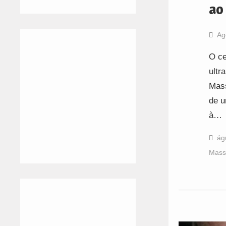
ao
Ag
O ce
ultr
Mass
de u
à…
ág
Mass