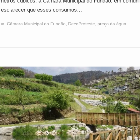
metros cúbicos, a Câmara Municipal do Fundão, em comuni
 esclarecer que esses consumos…
ua
,
Câmara Municipal do Fundão
,
DecoProteste
,
preço da água