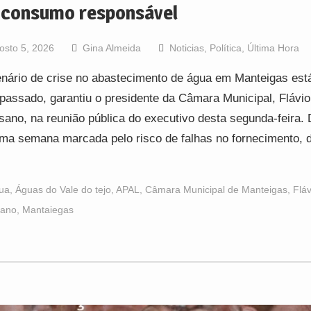
 consumo responsável
osto 5, 2026
Gina Almeida
Noticias
,
Política
,
Última Hora
nário de crise no abastecimento de água em Manteigas est
apassado, garantiu o presidente da Câmara Municipal, Flávio
ano, na reunião pública do executivo desta segunda-feira.
ma semana marcada pelo risco de falhas no fornecimento, 
ua
,
Águas do Vale do tejo
,
APAL
,
Câmara Municipal de Manteigas
,
Fláv
ano
,
Mantaiegas