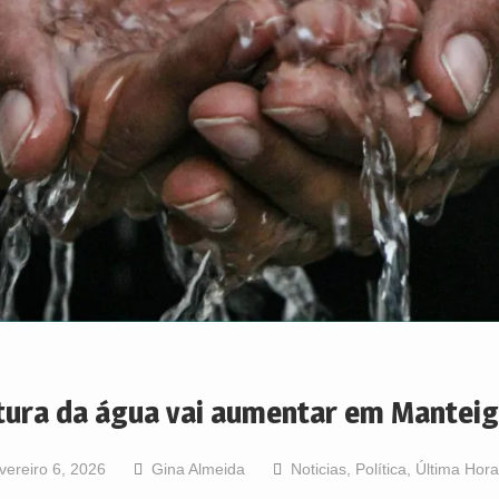
tura da água vai aumentar em Mantei
vereiro 6, 2026
Gina Almeida
Noticias
,
Política
,
Última Hora