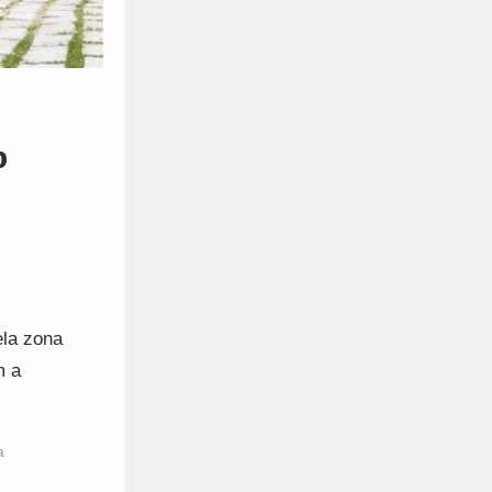
o
ela zona
m a
a