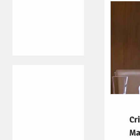
Cr
Ma