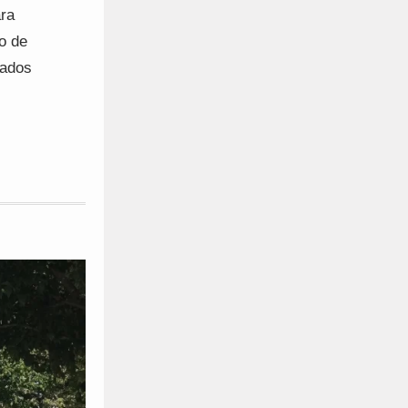
ra
o de
cados