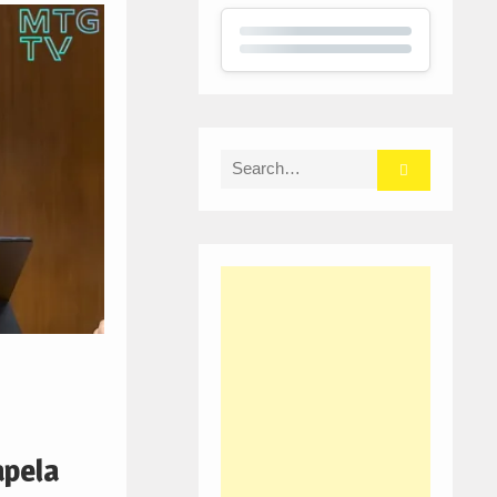
Search
for:
apela