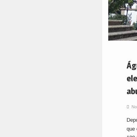
Ág
el
ab
No
Depo
que 