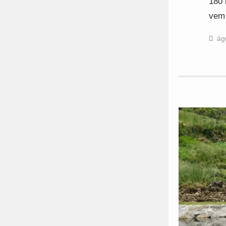
180 
vem
ág