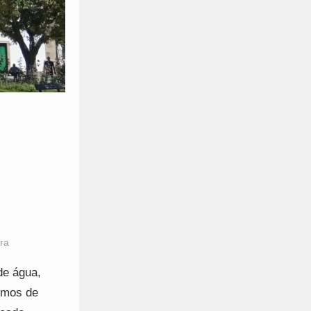
ra
de água,
umos de