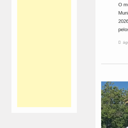
O mu
Muni
2026
pelo
ág