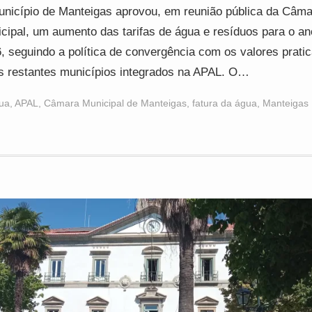
nicípio de Manteigas aprovou, em reunião pública da Câma
cipal, um aumento das tarifas de água e resíduos para o an
, seguindo a política de convergência com os valores prati
s restantes municípios integrados na APAL. O…
ua
,
APAL
,
Câmara Municipal de Manteigas
,
fatura da água
,
Manteigas