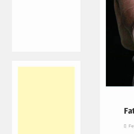
Fa
Fe