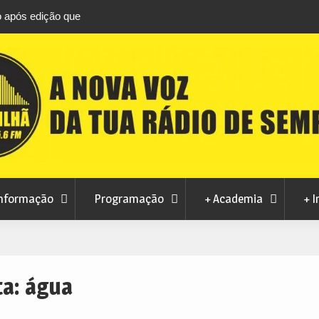
ização do Arquivo
Ferro recebe XXVI Festival de Folclore este 
nformação
Programação
+ Academia
+ I
ta:
água