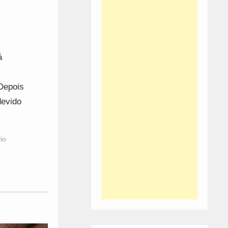
á
 Depois
devido
io