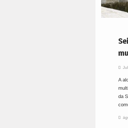
Se
mu
Ju
A al
mult
da S
comu
ág