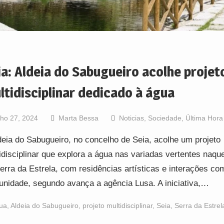
ia: Aldeia do Sabugueiro acolhe projet
ltidisciplinar dedicado à água
lho 27, 2024
Marta Bessa
Noticias
,
Sociedade
,
Última Hora
deia do Sabugueiro, no concelho de Seia, acolhe um projeto
idisciplinar que explora a água nas variadas vertentes naqu
erra da Estrela, com residências artísticas e interações co
nidade, segundo avança a agência Lusa. A iniciativa,…
ua
,
Aldeia do Sabugueiro
,
projeto multidisciplinar
,
Seia
,
Serra da Estrel