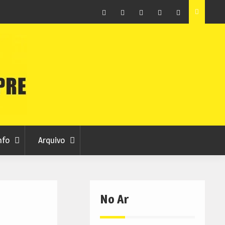
sábado
Volta a Portugal condiciona trânsito na Covilhã este
domingo
Facebook
Instagram
Twitter
RSS
No
RCC
RCC
Ar
nfo
Arquivo
No Ar