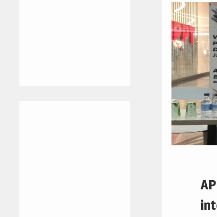
AP
in