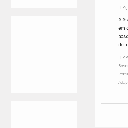
Ag
A As
em c
basq
deco
AP
Basq
Port
Adap