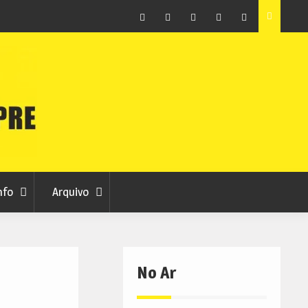
ção que
Covilhã avança com a desmaterialização do Arquivo
Municipal
Facebook
Instagram
Twitter
RSS
No
RCC
RCC
Ar
nfo
Arquivo
No Ar