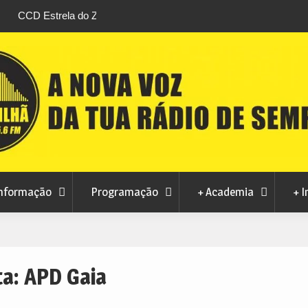
stival da
Feira Terras do Lince prepara futuro após edi
levou milhares de visitantes a Penamacor
nformação
Programação
+ Academia
+ I
ta:
APD Gaia