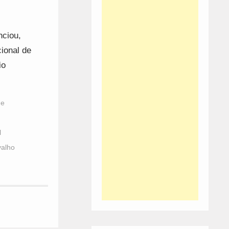
nciou,
ional de
io
de
l
valho