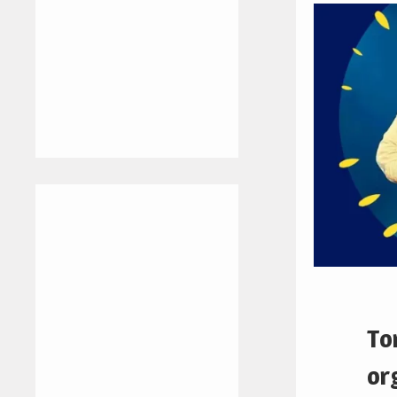
To
org