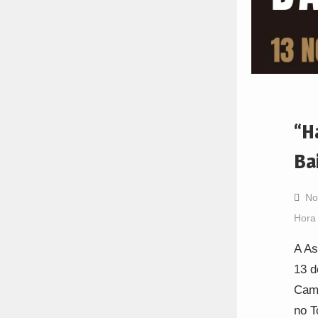
“H
Ba
No
Hora
A As
13 d
Camp
no T