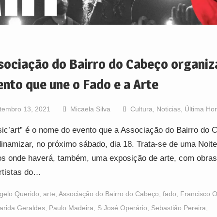
sociação do Bairro do Cabeço organiz
ento que une o Fado e a Arte
tembro 13, 2021
Micaela Silva
Cultura
,
Noticias
,
Última Ho
ic’art” é o nome do evento que a Associação do Bairro do 
dinamizar, no próximo sábado, dia 18. Trata-se de uma Noite
s onde haverá, também, uma exposição de arte, com obras
rtistas do…
gelo Querido
,
arte
,
Associação do Bairro do Cabeço
,
fado
,
Francisco Ol
arida Geraldes
,
Paulo Madeira
,
S José Operário
,
Sebastião Pereira
,