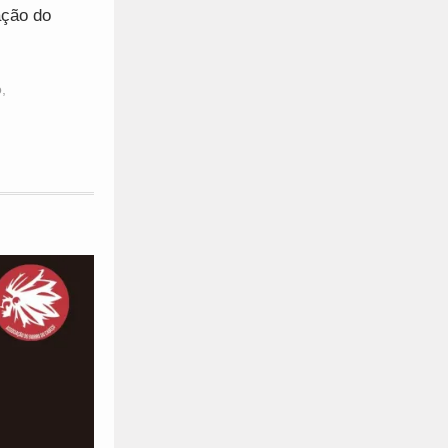
ação do
o
,