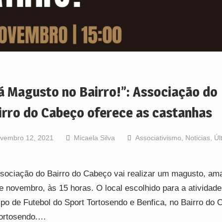
á Magusto no Bairro!”: Associação do
irro do Cabeço oferece as castanhas
vembro 12, 2021
Micaela Silva
Associativismo
,
Noticias
,
Úl
sociação do Bairro do Cabeço vai realizar um magusto, ama
e novembro, às 15 horas. O local escolhido para a atividade
o de Futebol do Sport Tortosendo e Benfica, no Bairro do 
ortosendo.…