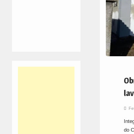
Ob
la
Fe
Inte
do C