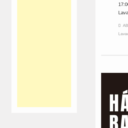
17:0
Lava
A
Lava