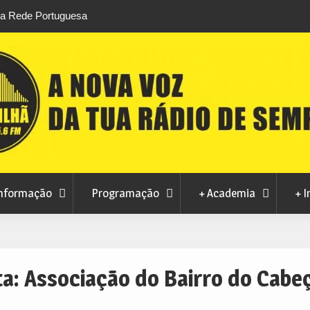
a Continente” no
Crise no abastecimento de água em Manteig
ultrapassada, mas autarquia apela ao consu
responsável
nformação
Programação
+ Academia
+ I
ta:
Associação do Bairro do Cabe