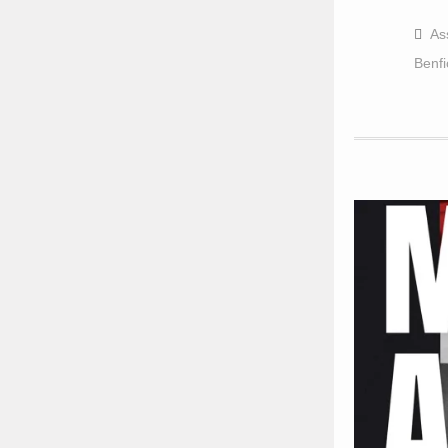
As
Benfi