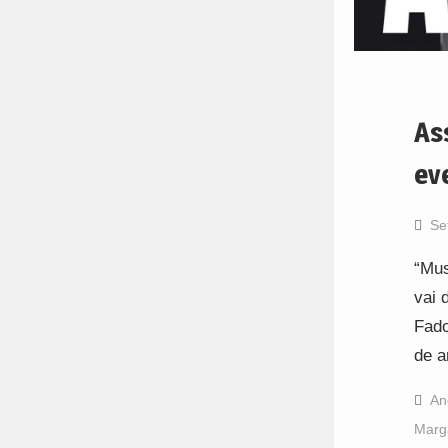
As
ev
Se
“Mus
vai 
Fado
de a
An
Marg