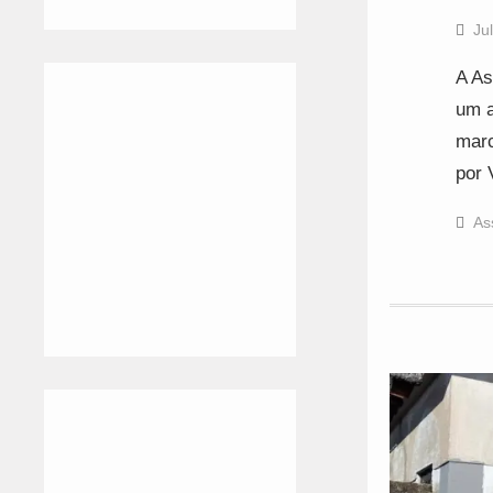
Ju
A As
um a
marc
por 
As