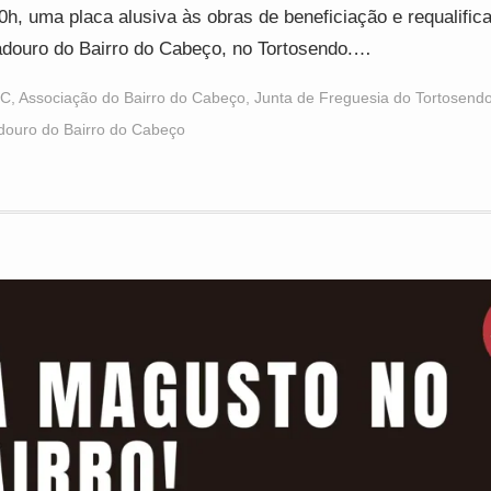
0h, uma placa alusiva às obras de beneficiação e requalific
douro do Bairro do Cabeço, no Tortosendo.…
BC
,
Associação do Bairro do Cabeço
,
Junta de Freguesia do Tortosend
douro do Bairro do Cabeço