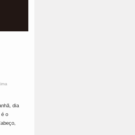
tima
nhã, dia
 é o
Cabeço,