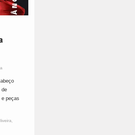
a
ra
Cabeço
 de
 e peças
iveira
,