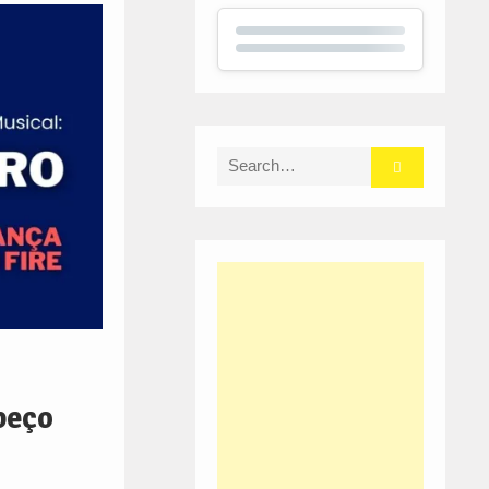
Search
for:
beço