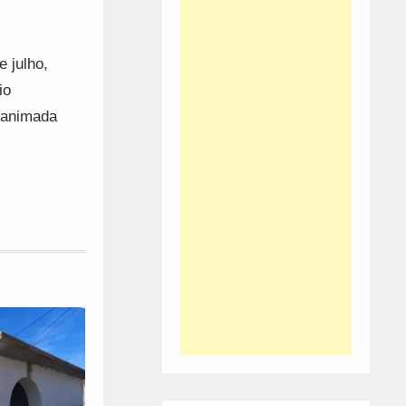
 julho,
io
á animada