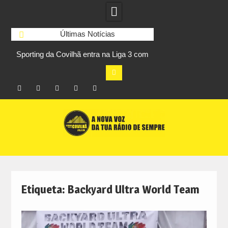
Últimas Notícias
Sporting da Covilhã entra na Liga 3 com
UBI Aeronautics Te
s
vitória por 2-0 frente ao UD Santarém
primeiros lugares
Facebook
Instagram
Twitter
RSS
No
Skip
RCC
RCC
Ar
to
content
Etiqueta:
Backyard Ultra World Team