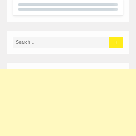
Search
for: