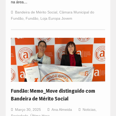
na área…
Bandeira de Mérito Social
,
Câmara Municipal do
Fundão
,
Fundão
,
Loja Europa Jovem
Fundão: Memo_Move distinguido com
Bandeira de Mérito Social
Março 30, 2025
Ana Almeida
Noticias
,
Sociedade
,
Última Hora