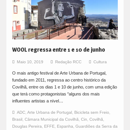
WOOL regressa entre 1 e 10 de junho
Maio 10, 2019
Redação RCC
Cultura
O mais antigo festival de Arte Urbana de Portugal,
fundado em 2011, regressa ao centro histórico da
Covilhã, entre os dias 1 e 10 de junho, com uma edição
que terá como protagonistas “alguns dos mais
influentes artistas a nível…
ADC
,
Arte Urbana de Portugal
,
Bicicleta sem Freio
,
Brasil
,
Câmara Municipal da Covilhã
,
Cin
,
Covilhã
,
Douglas Pereira
,
EFFE
,
Espanha
,
Guardiões da Serra da