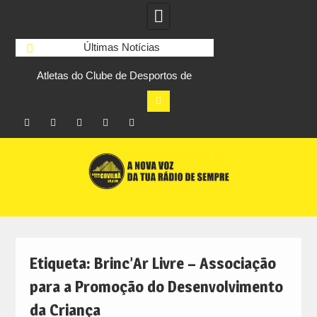
Últimas Notícias
Atletas do Clube de Desportos de
Transferência de
2
Combate do Fundão conquistam três
Educação gera défi
títulos europeus de Brazilian Jiu-Jitsu
de euros n
Facebook
Instagram
Twitter
RSS
No
Skip
RCC
RCC
Ar
to
content
Etiqueta:
Brinc’Ar Livre – Associação
para a Promoção do Desenvolvimento
da Criança