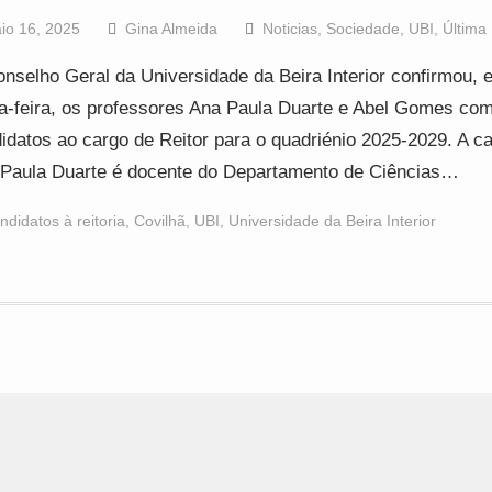
io 16, 2025
Gina Almeida
Noticias
,
Sociedade
,
UBI
,
Última
nselho Geral da Universidade da Beira Interior confirmou, 
a-feira, os professores Ana Paula Duarte e Abel Gomes co
idatos ao cargo de Reitor para o quadriénio 2025-2029. A c
Paula Duarte é docente do Departamento de Ciências…
ndidatos à reitoria
,
Covilhã
,
UBI
,
Universidade da Beira Interior