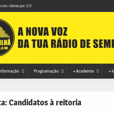
o Tortosendo a 14 de
nformação
Programação
+ Academia
+ I
ta:
Candidatos à reitoria