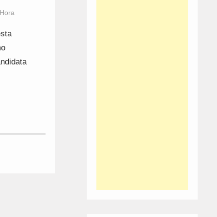
 Hora
esta
mo
andidata