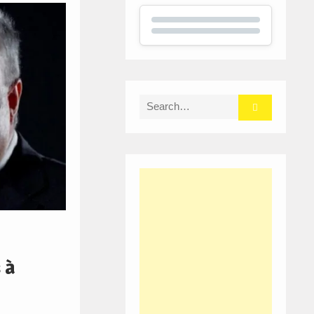
Search
for:
 à