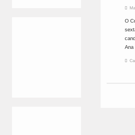
Ma
O Co
sext
cand
Ana 
Ca