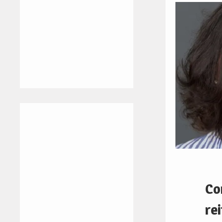
Co
re