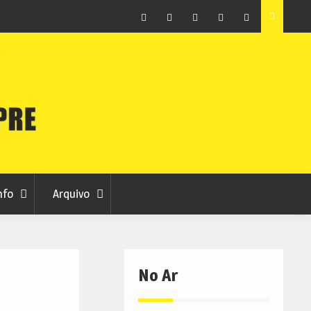
Facebook
Instagram
Twitter
RSS
No
RCC
RCC
Ar
nfo
Arquivo
No Ar