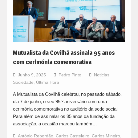
Mutualista da Covilhã assinala 95 anos
com cerimónia comemorativa
Junho 9, 2025
Pedro Pinto
Noticias
,
Sociedade
,
Última Hora
A Mutualista da Covilhã celebrou, no passado sábado,
dia 7 de junho, o seu 95.º aniversário com uma
cerimónia comemorativa no auditório da sede social.
Para além de assinalar os 95 anos da fundação da
associação, a ocasião marcou também…
António Rebordão
,
Carlos Casteleiro
,
Carlos Mineiro
,