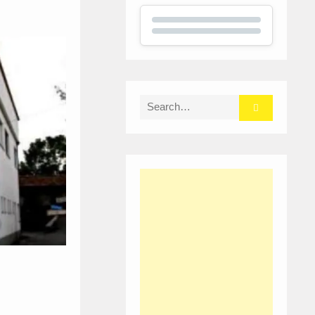
Search
for: