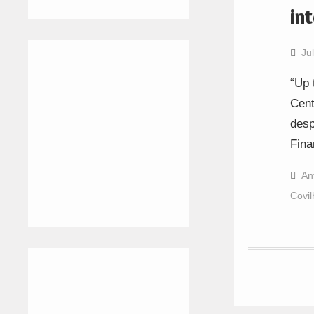
in
Ju
“Up 
Cent
desp
Fina
An
Covil