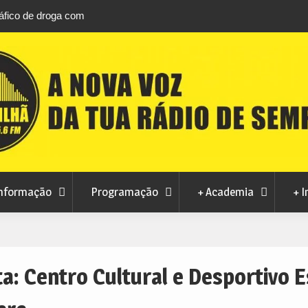
áfico de droga com
Unhais da Serra estreia Sound Sessions na p
fluvial este fim de semana
nformação
Programação
+ Academia
+ I
ta:
Centro Cultural e Desportivo E