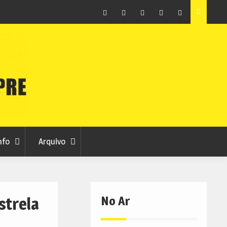
raia
Município de Belmonte alerta para tentativa de fraude
em nome da autarquia
Facebook
Instagram
Twitter
RSS
No
RCC
RCC
Ar
nfo
Arquivo
No Ar
strela