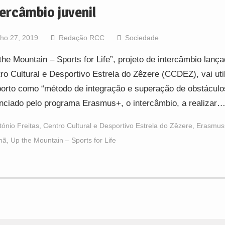
tercâmbio juvenil
lho 27, 2019
Redação RCC
Sociedade
the Mountain – Sports for Life”, projeto de intercâmbio lança
ro Cultural e Desportivo Estrela do Zêzere (CCDEZ), vai util
orto como “método de integração e superação de obstáculo
nciado pelo programa Erasmus+, o intercâmbio, a realizar
tónio Freitas
,
Centro Cultural e Desportivo Estrela do Zêzere
,
Erasmus
hã
,
Up the Mountain – Sports for Life