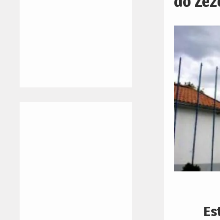
do Zêz
Es