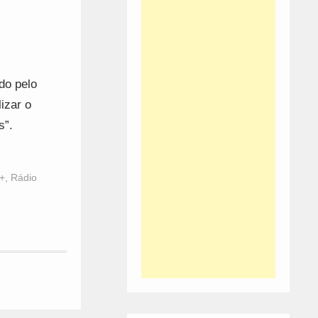
do pelo
izar o
s”.
…
+
,
Rádio