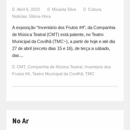
Abril 6, 2022
Micaela Silva
Cultura
,
Noticias
,
Última Hora
A exposição “Inventário dos Frutos #4”, da Companhia
de Música Teatral (CMT) está patente, no Teatro
Municipal da Covilhã (TMC~), a partir de hoje e até dia
27 de abril (exceto dias 15 e 16), de terça a sábado,
das…
CMT
,
Companhia de Música Teatral
,
Inventário dos
Frutos #4
,
Teatro Municipal da Covilhã
,
TMC
No Ar