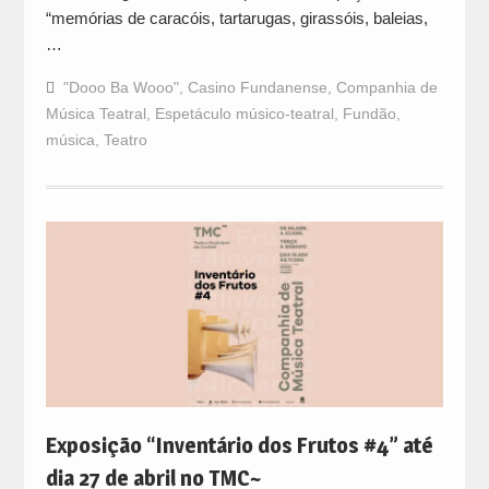
“memórias de caracóis, tartarugas, girassóis, baleias,
…
"Dooo Ba Wooo"
,
Casino Fundanense
,
Companhia de
Música Teatral
,
Espetáculo músico-teatral
,
Fundão
,
música
,
Teatro
Exposição “Inventário dos Frutos #4” até
dia 27 de abril no TMC~