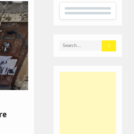
Search
for:
re