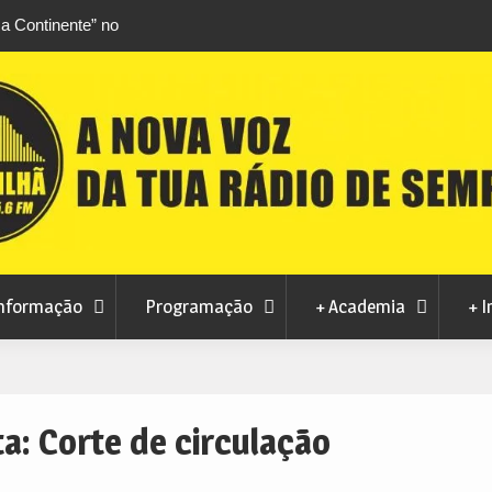
a Continente” no
Crise no abastecimento de água em Manteig
ultrapassada, mas autarquia apela ao consu
responsável
nformação
Programação
+ Academia
+ I
ta:
Corte de circulação