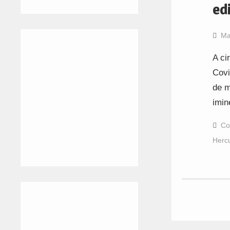
edi
Ma
A ci
Covi
de m
imin
Co
Herc