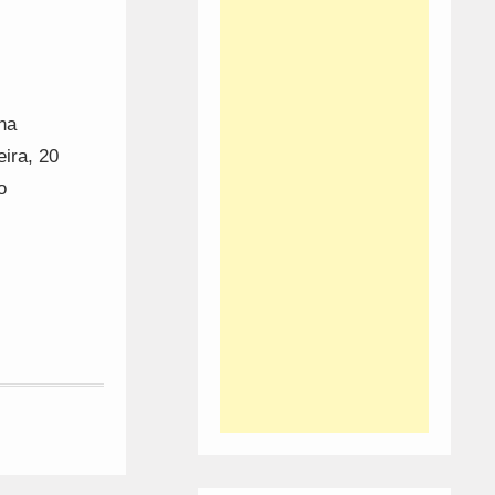
na
eira, 20
o