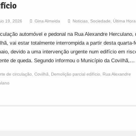
fício
io 19, 2026
Gina Almeida
Noticias
,
Sociedade
,
Última Hora
rculação automóvel e pedonal na Rua Alexandre Herculano, 
lhã, vai estar totalmente interrompida a partir desta quarta-f
aio, devido a uma intervenção urgente num edifício em risc
ente de queda. Segundo informou o Município da Covilhã,…
rte de circulação
,
Covilhã
,
Demolição parcial edifício
,
Rua Alexandre
ulano