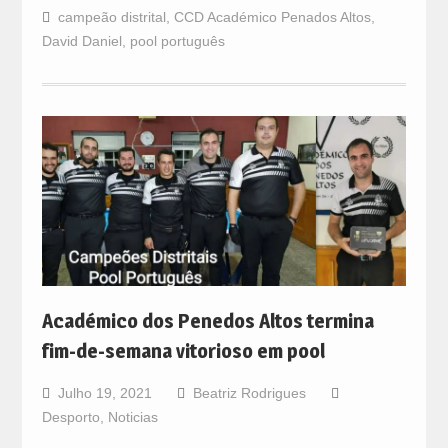
campeão distrital
,
CCD Académico Penados Altos
,
David Daniel
,
pool português
Académico dos Penedos Altos termina
fim-de-semana vitorioso em pool
Julho 19, 2021
Beatriz Rodrigues
Desporto
,
Noticias