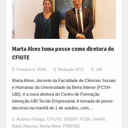
Marta Alves toma posse como diretora do
CFIUTE
Outubro 4, 2020
Redação RCC
UBI
Marta Alves, docente da Faculdade de Ciências Sociais
e Humanas da Universidade da Beira Interior (FCSH-
UBI), é a nova diretora do Centro de Formação
Interação UBI Tecido Empresarial. A tomada de posse
decorreu na manhã de 1 de outubro, com…
António Fidalgo
,
CFIUTE
,
DGERT
,
FCSH
,
GAAPI
,
Mário Raposo
,
Marta Alves
,
POEFDS