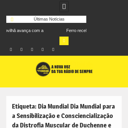
Últimas Notícias
Ferro recebe XXVI Festival de Folclore
Volta a Portugal con
al
este sábado
Covilhã es
Facebook
Instagram
Twitter
RSS
No
Skip
RCC
RCC
Ar
to
content
Etiqueta:
Dia Mundial Dia Mundial para
a Sensibilização e Consciencialização
da Distrofia Muscular de Duchenne e