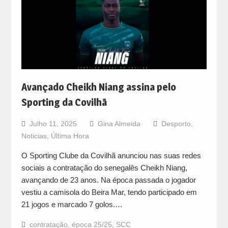
Avançado Cheikh Niang assina pelo
Sporting da Covilhã
Julho 11, 2025
Gina Almeida
Desporto
,
Noticias
,
Última Hora
O Sporting Clube da Covilhã anunciou nas suas redes
sociais a contratação do senegalês Cheikh Niang,
avançando de 23 anos. Na época passada o jogador
vestiu a camisola do Beira Mar, tendo participado em
21 jogos e marcado 7 golos.…
contratação
,
época 25/25
,
SCC