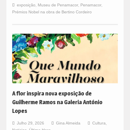
exposição
,
Museu de Penamacor
,
Penamacor
,
Prémios Nobel na obra de Bertino Cordeiro
A flor inspira nova exposição de
Guilherme Ramos na Galeria António
Lopes
Julho 29, 2026
Gina Almeida
Cultura
,
Noticias
,
Última Hora