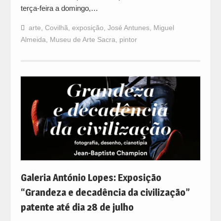
terça-feira a domingo,…
arte
,
Covilhã
,
exposição
,
José Antunes
,
Miguel
Almeida
,
Museu de Arte Sacra
,
pintor
Galeria António Lopes: Exposição
“Grandeza e decadência da civilização”
patente até dia 28 de julho