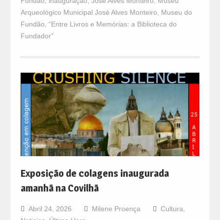
Fundão
,
inauguração
,
José Alves Monteiro
,
Museu
Arqueológico Municipal José Alves Monteiro
,
Museu do
Fundão
,
“Entre Livros e Memórias: a Biblioteca do
Fundador”
Exposição de colagens inaugurada
amanhã na Covilhã
Abril 24, 2026
Milene Proença
Cultura
,