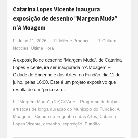
Catarina Lopes Vicente inaugura
exposição de desenho “Margem Muda”
n’A Moagem
Julho 11, 2026
Milene Proença
Cultura
,
Noticias
,
Última Hora
A exposição de desenho “Margem Muda”, de Catarina
Lopes Vicente, irá ser inaugurada n’A Moagem –
Cidade do Engenho e das Artes, no Fundão, dia 11 de
julho, pelas 16:00. Este é um projeto expositivo que
resulta de um “processo…
"Margem Muda"
,
(Re)Cri'Arte – Programa de bolsas
artísticas de longa duração do Município do Fundão
,
A
Moagem – Cidade do Engenho e das Artes
,
Catarina
Lopes Vicente
,
desenho
,
exposição
,
Fundão