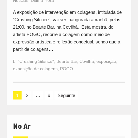
Noticias
,
Última Hora
A exposição de intervenção em colagens, intitulada de
“Crushing Silence”, vai ser inaugurada amanhã, pelas
21:00, no Bearte Bar, na Covilhã. Esta mostra, do
artista POGO, recorre à colagem como meio de
expressão artística e reflexão concetual, sendo que a
partir de colagens…
"Crushing Silence"
,
Bearte Bar
,
Covilhã
,
exposição
,
exposição de colagens
,
POGO
Navegação
1
2
…
9
Seguinte
de
artigos
No Ar