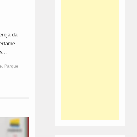
ereja da
certame
te…
e
,
Parque