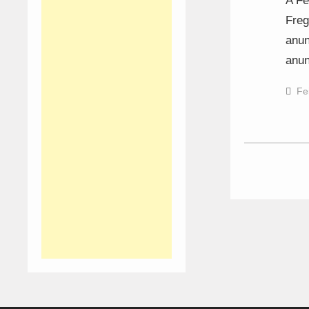
A Fe
Freg
anun
anun
Fe