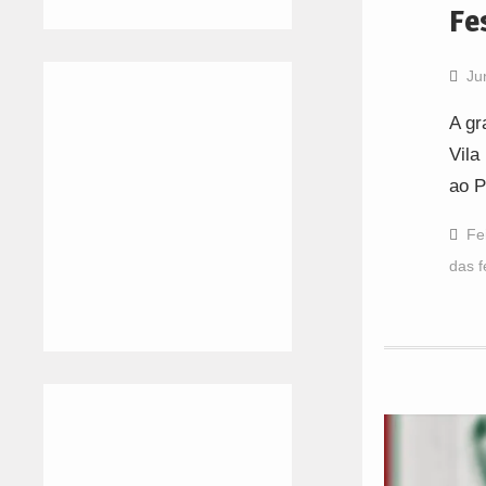
Fe
Ju
A gr
Vila
ao P
Fe
das f