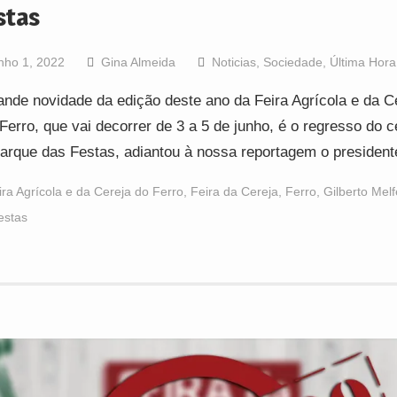
stas
nho 1, 2022
Gina Almeida
Noticias
,
Sociedade
,
Última Hora
ande novidade da edição deste ano da Feira Agrícola e da C
 Ferro, que vai decorrer de 3 a 5 de junho, é o regresso do 
arque das Festas, adiantou à nossa reportagem o presiden
ira Agrícola e da Cereja do Ferro
,
Feira da Cereja
,
Ferro
,
Gilberto Melf
estas