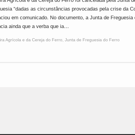
ira Agrícola e da Cereja do Ferro foi cancelada pela Junta d
uesia “dadas as circunstâncias provocadas pela crise da Co
ciou em comunicado. No documento, a Junta de Freguesia 
cia ainda que a verba que ia…
ira Agrícola e da Cereja do Ferro
,
Junta de Freguesia do Ferro