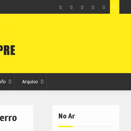
he
Baldios das Cortes exigem ser ouvidos no projeto da
s
futura da Barragem
Facebook
Instagram
Twitter
RSS
No
RCC
RCC
Ar
nfo
Arquivo
No Ar
Ferro