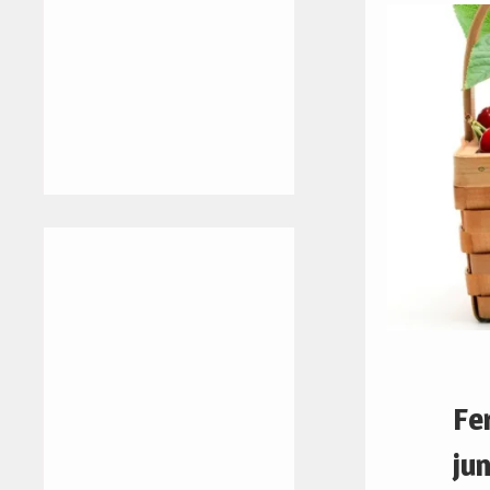
Fer
ju