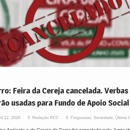
rro: Feira da Cereja cancelada. Verbas
rão usadas para Fundo de Apoio Social
ril 22, 2020
Redação RCC
Freguesias
,
Sociedade
,
Última 