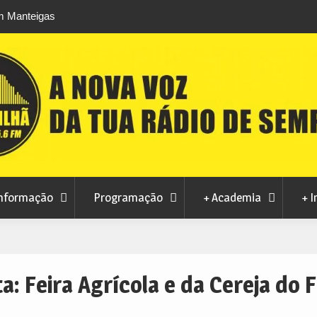
 à Covilhã a 7 de
Club Deportivo Doryoku de Salamanca escol
Brook Trout
Penamacor pela 7.ª vez para campo de féria
nformação
Programação
+ Academia
+ I
ta:
Feira Agrícola e da Cereja do 