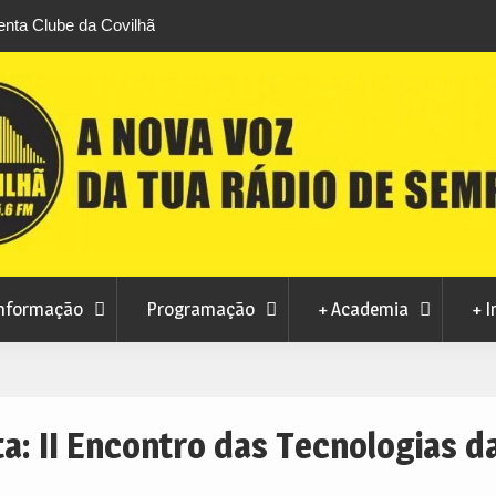
cinco pódios na
DGS emite guia para observar em segurança 
lugar coletivo
total do Sol de 12 de agosto
nformação
Programação
+ Academia
+ I
ta:
II Encontro das Tecnologias d