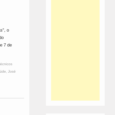
s”, o
do
 e 7 de
écnicos
aúde
,
José