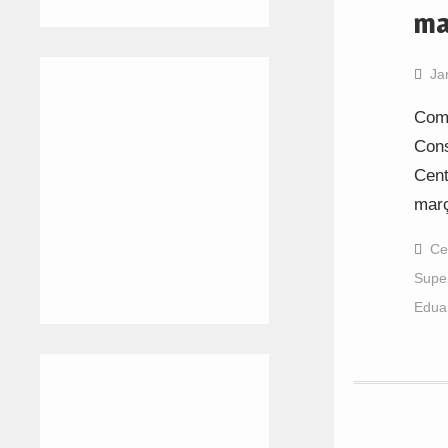
ma
Ja
Com 
Cons
Cent
març
Ce
Super
Edua