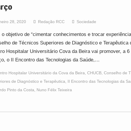
rço
neiro 28, 2020
Redação RCC
Sociedade
o objetivo de “cimentar conhecimentos e trocar experiência
elho de Técnicos Superiores de Diagnóstico e Terapêutica 
ro Hospitalar Universitário Cova da Beira vai promover, a 6
o, o II Encontro das Tecnologias da Saúde,…
ntro Hospitalar Universitário da Cova da Beira
,
CHUCB
,
Conselho de T
iores de Diagnóstico e Terapêutica
,
II Encontro das Tecnologias da S
rdo Pinto da Costa
,
Nuno Félix Teixeira