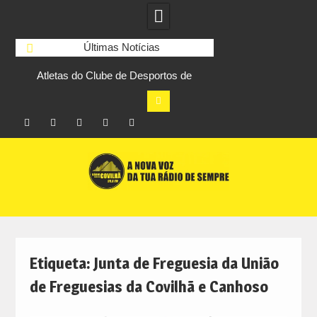
Últimas Notícias
Atletas do Clube de Desportos de
Transferência de
2
Combate do Fundão conquistam três
Educação gera défi
títulos europeus de Brazilian Jiu-Jitsu
de euros n
Facebook
Instagram
Twitter
RSS
No
Skip
RCC
RCC
Ar
to
content
Etiqueta:
Junta de Freguesia da União
de Freguesias da Covilhã e Canhoso